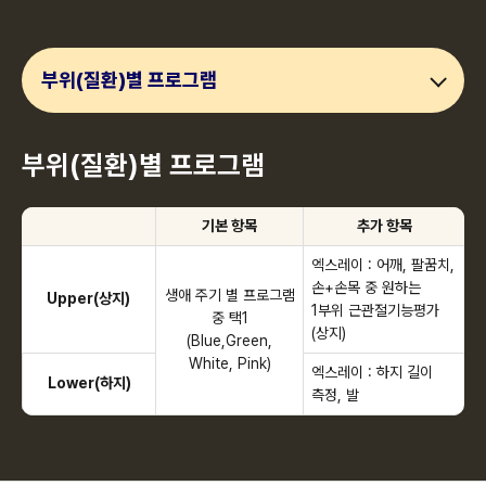
부위(질환)별 프로그램
부위(질환)별 프로그램
기본 항목
추가 항목
엑스레이 : 어깨, 팔꿈치,
손+손목 중 원하는
생애 주기 별 프로그램
Upper(상지)
1부위 근관절기능평가
중 택1
(상지)
(Blue,Green,
White, Pink)
엑스레이 : 하지 길이
Lower(하지)
측정, 발