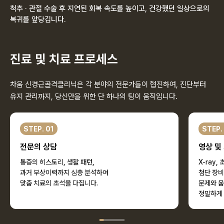
척추 · 관절 수술 후 지연된 회복 속도를 높이고, 건강했던 일상으로의
복귀를 앞당깁니다.
진료 및 치료 프로세스
차움 신경근골격클리닉은 각 분야의 전문가들이 협진하여,
진단부터
유지 관리까지, 당신만을 위한 단 하나의 팀이 움직입니다.
STEP. 01
STEP.
전문의 상담
영상 및
통증의 히스토리, 생활 패턴,
X-ray
과거 부상이력까지 심층 분석하여
첨단 장비
맞춤 치료의 초석을 다집니다.
문제와 움
정밀하게