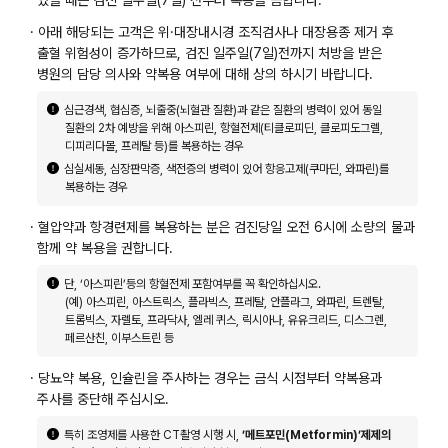
· 아래 해당되는 고객은 위·대장내시경 조직검사나 대장용종 제거 후
출혈 위험성이 증가하므로, 검진 일주일(7일)전까지 처방을 받은
병원의 담당 의사와 약복용 여부에 대해 상의 하시기 바랍니다.
심근경색, 협심증, 뇌줄중(뇌혈관 질환)과 같은 질환의 병력이 있어 동일
질환의 2차 예방을 위해 아스피린, 항혈전제(티클로피딘, 클로피도그렐,
디피리다몰, 프레탈 등)를 복용하는 경우
심실세동, 심장판막증, 색전증의 병력이 있어 항응고제(쿠마딘, 와파린)를
복용하는 경우
· 혈압약과 항경련제를 복용하는 분은 검진당일 오전 6시에 소량의 물과
함께 약 복용을 권합니다.
단, ‘아스피린’등의 항혈전제 포함여부를 꼭 확인하십시오.
(예) 아스피린, 아스트릭스, 플라빅스, 프레탈, 안플라그, 와파린, 트렌탈,
트롬빅스, 자렐토, 프라닥사, 엘레 퀴스, 릭시아나, 유유크리드, 디스그렌,
페르산친, 이부스트린 등
· 당뇨약 복용, 인슐린을 주사하는 경우는 금식 시점부터 약복용과
주사를 중단해 주십시오.
특히 조영제를 사용한 CT촬영 시행 시,
’메트포민(Metformin)’제제의