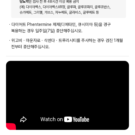
당뇨약
은 검사 전 후 48시간 이상 복용 금지
(예) 다이아벡스, 다이아벡스XR정, 글루파, 글루코파지, 글루코반스,
슈가메트, 그리멜, 가브스, 자누메트, 글라비스, 글루메트 등
· 다이어트 Phentermine 제제(디에타민, 큐시미아 등)을 경구
복용하는 경우 일주일(7일) 중단해주십시오.
· 위고비 · 마운자로 · 삭센다 · 트루리시티를 주사하는 경우 검진 1개월
전부터 중단해주십시오.