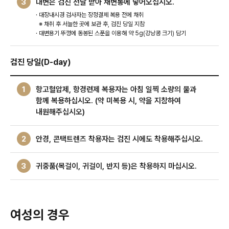
3
대변은 검진 전날 받아 채변통에 넣어오십시오.
· 대장내시경 검사자는 장정결제 복용 전에 채취
※ 채취 후 서늘한 곳에 보관 후, 검진 당일 지참
· 대변용기 뚜껑에 동봉된 스푼을 이용해 약 5g(강낭콩 크기) 담기
검진 당일(D-day)
1
항고혈압제, 항경련제 복용자는 아침 일찍 소량의 물과
함께 복용하십시오. (약 미복용 시, 약을 지참하여
내원해주십시오)
2
안경, 콘택트렌즈 착용자는 검진 시에도 착용해주십시오.
3
귀중품(목걸이, 귀걸이, 반지 등)은 착용하지 마십시오.
여성의 경우