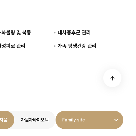
소화불량 및 복통
대사증후군 관리
만성피로 관리
가족 평생건강 관리
차움
차움차바이오텍
Family site