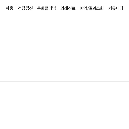
차움
건강검진
특화클리닉
외래진료
예약/결과조회
커뮤니티
차움소개
프리미엄건진센터 소개
특화클리닉 소개
진료과 검색/진료일정
진료예약
이벤트 ·
글로벌 네트워크
개인검진
디톡스슬리밍클리닉
가정의학과
검진예약
건강정보
병원장 인사말
숙박검진
푸드테라피·만성염증클리닉
내분비내과
검진결과조회
인재채용
의료진 / 진료과 찾기
기업검진
면역증강클리닉
산부인과
예약/이용현황
고객의소
층별안내
검진 FAQ
신경근골격클리닉
소화기내과
이용안내
검진 전/후 유의사항
파워에이징클리닉
신경외과
오시는 길
피부성형클리닉
심장내과
에버셀스킨케어 클리닉
재활의학과
헤어스파
정신건강의학과