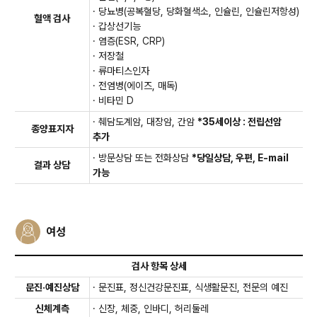
· 당뇨병(공복혈당, 당화혈색소, 인슐린, 인슐린저항성)
혈액 검사
· 갑상선기능
· 염증(ESR, CRP)
· 저장철
· 류마티스인자
· 전염병(에이즈, 매독)
· 비타민 D
· 췌담도계암, 대장암, 간암
*35세이상 : 전립선암
종양표지자
추가
· 방문상담 또는 전화상담
*당일상담, 우편, E-mail
결과 상담
가능
여성
공통검사 항목 + 프리미엄S 항목
검사 항목 상세
공통검사 항목 + 프리미엄S 항목
문진·예진상담
· 문진표, 정신건강문진표, 식생활문진, 전문의 예진
프로그램 구성(공통검사 항목 포함)
신체계측
· 신장, 체중, 인바디, 허리둘레