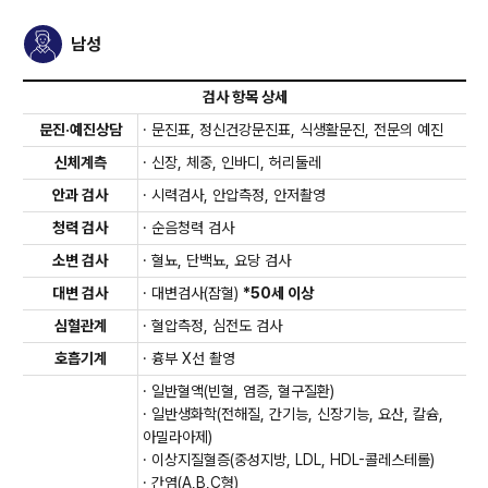
남성
검사 항목 상세
문진·예진상담
· 문진표, 정신건강문진표, 식생활문진, 전문의 예진
신체계측
· 신장, 체중, 인바디, 허리둘레
안과 검사
· 시력검사, 안압측정, 안저촬영
청력 검사
· 순음청력 검사
소변 검사
· 혈뇨, 단백뇨, 요당 검사
대변 검사
· 대변검사(잠혈)
*50세 이상
심혈관계
· 혈압측정, 심전도 검사
호흡기계
· 흉부 X선 촬영
· 일반혈액(빈혈, 염증, 혈구질환)
· 일반생화학(전해질, 간기능, 신장기능, 요산, 칼슘,
아밀라아제)
· 이상지질혈증(중성지방, LDL, HDL-콜레스테롤)
· 간염(A,B,C형)