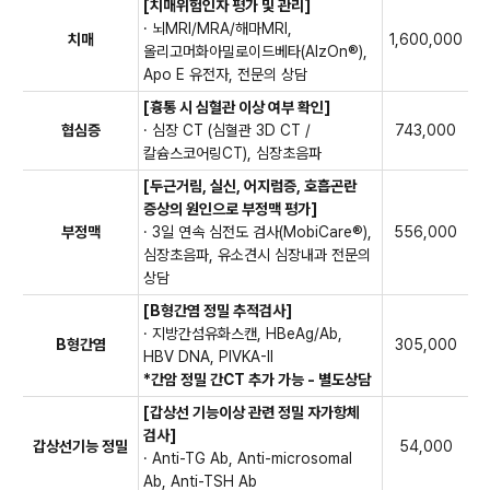
· 전염병(에이즈, 매독)
[치매위험인자 평가 및 관리]
· 갑상선초음파
· 비타민 D
· 심장초음파
· 비타민 D
· 뇌MRI/MRA/해마MRI,
· 경동맥초음파
치매
1,600,000
· 심혈관 3D CT / 칼슘스코어링 CT
· 췌담도계암, 대장암, 간암
종양표지자
올리고머화아밀로이드베타(AlzOn®),
· 심장초음파
· 췌담도계암, 대장암, 간암
종양표지자
· 동맥경화도 검사
Apo E 유전자, 전문의 상담
· 심혈관 3D CT / 칼슘스코어링 CT
· 부인과 진찰, 액상자궁경부암 검사,
· 심장정밀 혈액검사 5종
· 전립선암 종양표지자
*35세이상
남성
여성
· 동맥경화도 검사
유방촬영
*35세이상
[흉통 시 심혈관 이상 여부 확인]
· 저선량 폐CT
· 심장정밀 혈액검사 5종
협심증
· 심장 CT (심혈관 3D CT /
743,000
· 대장내시경(CO2 통증완화 내시경)
· 저선량 폐CT
칼슘스코어링CT), 심장초음파
· 헬리코박터균 항체
· 대장내시경(CO2 통증완화 내시경)
· NK세포 활성도 검사
[두근거림, 실신, 어지럼증, 호흡곤란
· 헬리코박터균 항체
· 말초혈액도말검사
증상의 원인으로 부정맥 평가]
· NK세포 활성도 검사
· 소변암세포검사
프리미엄S
부정맥
· 3일 연속 심전도 검사(MobiCare®),
556,000
프리미엄S
· 말초혈액도말검사
· 미세단백뇨
심장초음파, 유소견시 심장내과 전문의
· 소변암세포검사
· 골밀도검사
상담
· 미세단백뇨
· 유방초음파
· 남성호르몬 검사
[B형간염 정밀 추적검사]
· 골반초음파
· 뇌MRA
· 지방간섬유화스캔, HBeAg/Ab,
· 빈혈검사(철, 총철결합능)
B형간염
305,000
· 영상검사 (택1)
HBV DNA, PIVKA-II
· 난소암 지표(ROMA)
① 췌장 MRI (조영제 제외)
*간암 정밀 간CT 추가 가능 - 별도상담
· 인유두종바이러스(HPV검사)
② 간 MRE (조영제 제외)
· 난소예비능 검사
[갑상선 기능이상 관련 정밀 자가항체
· 뇌MRA
검사]
50세 이상 : 전립선초음파, 골밀도
갑상선기능 정밀
54,000
· 영상검사 (택1)
· Anti-TG Ab, Anti-microsomal
① 췌장 MRI (조영제 제외)
Ab, Anti-TSH Ab