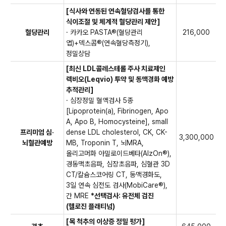
② 간 MRE (조영제 제외)
[식사와 연동된 연속혈당검사를 통한
식이조절 및 체계적 혈당관리 제안]
혈당관리
· 카카오 PASTA®(혈당관리
216,000
앱)+덱스콤®(연속혈당측정기),
정밀상담
[최신 LDL콜레스테롤 주사 치료제인
렉비오(Leqvio) 투약 및 동맥경화 예방
추적관리]
· 심장정밀 혈액검사 5종
[Lipoprotein(a), Fibrinogen, Apo
A, Apo B, Homocysteine], small
프리미엄 심·
dense LDL cholesterol, CK, CK-
3,300,000
뇌혈관예방
MB, Troponin T, 뇌MRA,
올리고머화 아밀로이드베타(AlzOn®),
경동맥초음파, 심장초음파, 심혈관 3D
CT/칼슘스코어링 CT, 동맥경화도,
3일 연속 심전도 검사(MobiCare®),
간 MRE
*선택검사: 유전체 검진
(헬로진 플래티넘)
[목 척추의 이상증 정밀 평가]