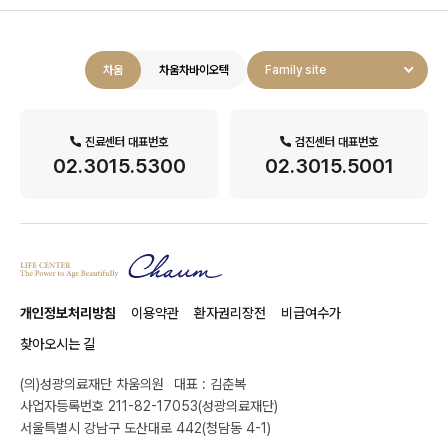
차움
차움차바이오텍
Family site
진료센터 대표번호
검진센터 대표번호
02.3015.5300
02.3015.5001
개인정보처리방침
이용약관
환자권리장전
비급여수가
찾아오시는 길
(의)성광의료재단 차움의원
대표 : 김춘복
사업자등록번호 211-82-17053(성광의료재단)
서울특별시 강남구 도산대로 442(청담동 4-1)