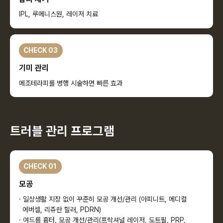
IPL, 루메니스원, 레이저 치료
CHECK 03
기미 관리
메조테라피를 병행 시술하면 빠른 효과
트러블 관리 프로그램
CHECK 01
모공
· 일상생활 지장 없이 꾸준히 모공 개선/관리 (아피니트, 메디컬
에버셀, 리쥬란 힐러, PDRN)
· 여드름 흉터, 모공 개선/관리(프락셔널 레이저, 도트필, PRP,